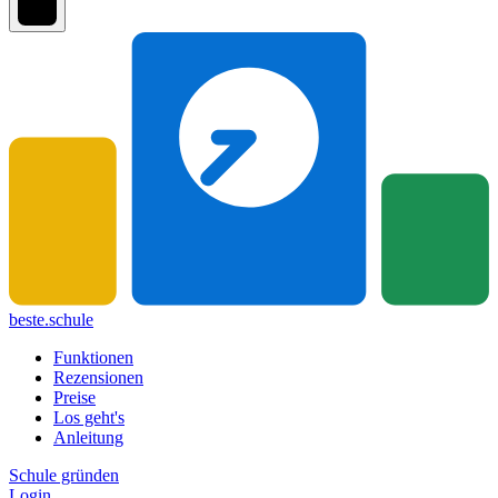
beste.schule
Funktionen
Rezensionen
Preise
Los geht's
Anleitung
Schule gründen
Login