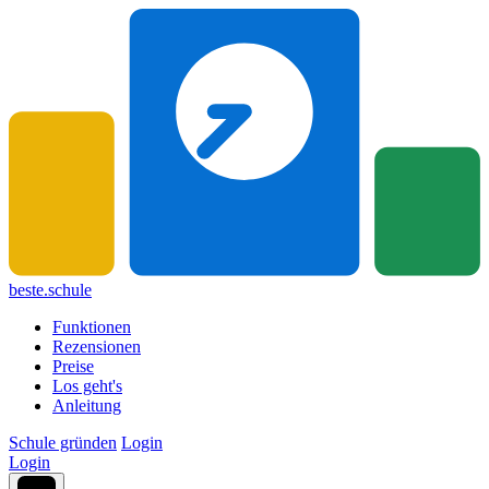
beste.schule
Funktionen
Rezensionen
Preise
Los geht's
Anleitung
Schule gründen
Login
Login