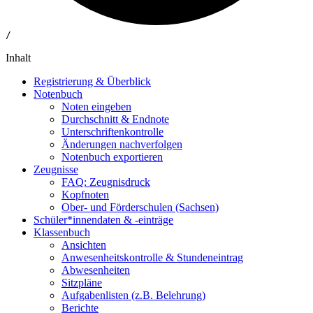
/
Inhalt
Registrierung & Überblick
Notenbuch
Noten eingeben
Durchschnitt & Endnote
Unterschriftenkontrolle
Änderungen nachverfolgen
Notenbuch exportieren
Zeugnisse
FAQ: Zeugnisdruck
Kopfnoten
Ober- und Förderschulen (Sachsen)
Schüler*innendaten & -einträge
Klassenbuch
Ansichten
Anwesenheitskontrolle & Stundeneintrag
Abwesenheiten
Sitzpläne
Aufgabenlisten (z.B. Belehrung)
Berichte